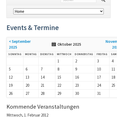
Navigation
überspringen
Events & Termine
< September
Novem
Oktober 2025
2025
20
SONNTAG
MONTAG
DIENSTAG
MITTWOCH
DONNERSTAG
FREITAG
SAM
1
2
3
4
5
6
7
8
9
10
11
12
13
14
15
16
17
18
19
20
21
22
23
24
25
26
27
28
29
30
31
Kommende Veranstaltungen
Mittwoch,
1. Februar 2012