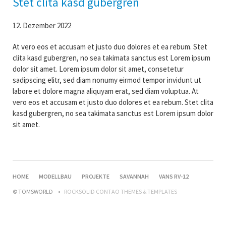
Stet clita kasd gubergren
12. Dezember 2022
At vero eos et accusam et justo duo dolores et ea rebum. Stet
clita kasd gubergren, no sea takimata sanctus est Lorem ipsum
dolor sit amet. Lorem ipsum dolor sit amet, consetetur
sadipscing elitr, sed diam nonumy eirmod tempor invidunt ut
labore et dolore magna aliquyam erat, sed diam voluptua. At
vero eos et accusam et justo duo dolores et ea rebum. Stet clita
kasd gubergren, no sea takimata sanctus est Lorem ipsum dolor
sit amet.
NAVIGATION
HOME
MODELLBAU
PROJEKTE
SAVANNAH
VANS RV-12
ÜBERSPRINGEN
© TOMSWORLD
ROCKSOLID CONTAO THEMES & TEMPLATES